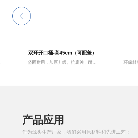
）
100kg黑晒水箱
日化、涂料等多种行业。
环保材质，承重，加厚更耐磨，储水量大，适用于家用桶，农田用桶，化工用桶，工地用桶
产品应用
作为源头生产厂家，我们采用原材料和先进工艺；