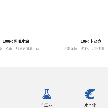
10kg卡亚壶
25kg卡亚壶
无毒无味，摔不烂，耐使用，耐酸碱，耐腐蚀，可生活储水，环保酵素，养鱼困水，化工用桶等。
化工业
水产业