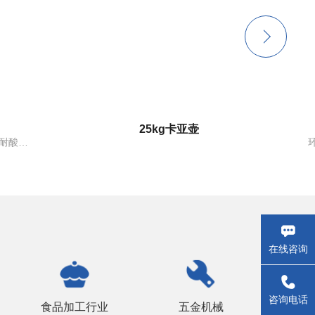
150kg黑晒水箱
环保材质，承重，加厚更耐磨，储水量大，适用于家用桶，农田用桶，化工用桶，工地用桶
在线咨询
_self
咨询电话
食品加工行业
五金机械