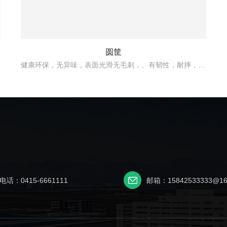
圆筐
健康环保，无异味，表面光滑无毛刺，、有韧性，耐摔，使用更长久，四周带过滤孔，清洗水果、蔬菜，沥水更**.
电话：0415-6661111
邮箱：15842533333@16