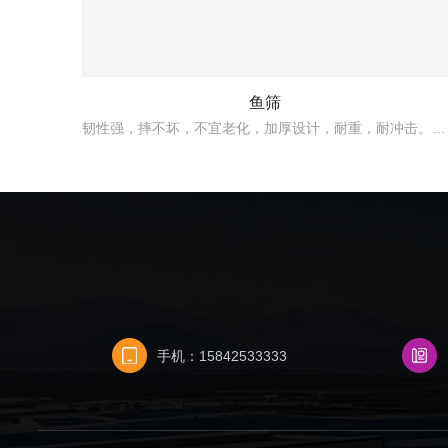
鱼筛
韧性强，摔不坏，不宜老化，加厚设计，耐重，耐冲击。适用于家用、菜场、海鲜市场、饭店、工厂等。
手机：15842533333